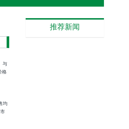
推荐新闻
。与
价格
售均
贸市